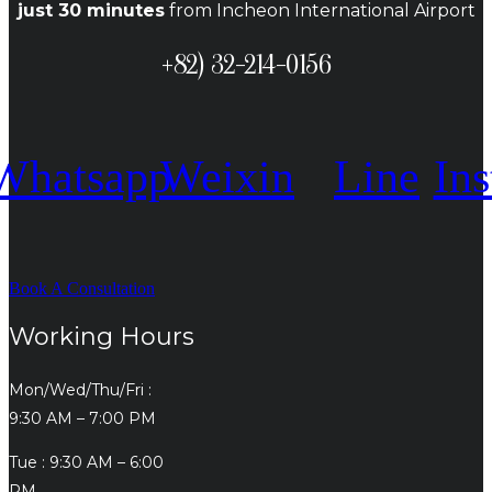
just 30 minutes
from Incheon International Airport
+82) 32-214-0156
Whatsapp
Weixin
Line
In
Book A Consultation
Working Hours
Mon/Wed/Thu/Fri :
9:30 AM – 7:00 PM
Tue : 9:30 AM – 6:00
PM