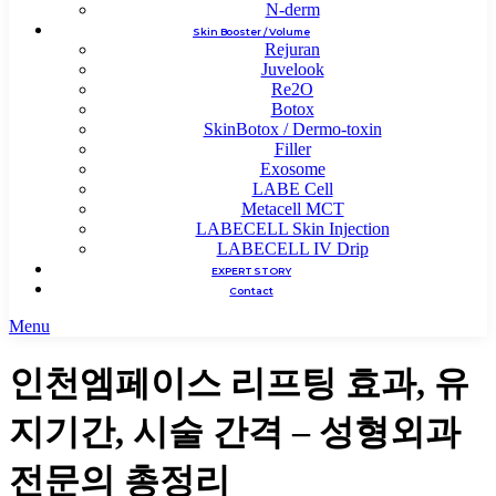
N-derm
Skin Booster / Volume
Rejuran
Juvelook
Re2O
Botox
SkinBotox / Dermo-toxin
Filler
Exosome
LABE Cell
Metacell MCT
LABECELL Skin Injection
LABECELL IV Drip
EXPERT STORY
Contact
Menu
인천엠페이스 리프팅 효과, 유
지기간, 시술 간격 – 성형외과
전문의 총정리