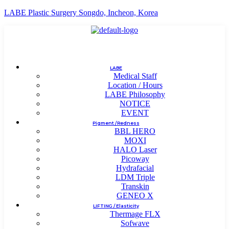
LABE Plastic Surgery Songdo, Incheon, Korea
LABE
Medical Staff
Location / Hours
LABE Philosophy
NOTICE
EVENT
Pigment / Redness
BBL HERO
MOXI
HALO Laser
Picoway
Hydrafacial
LDM Triple
Transkin
GENEO X
LIFTING / Elasticity
Thermage FLX
Sofwave