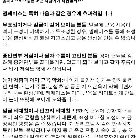
엠페이스리프팅은 어떤 사람에게 적합할까요?
엠페이스는 특히 다음과 같은 경우에 효과적입니다
무표정이거나 얼굴이 길어 보이는 분들
: 얼굴에 근육 사용이
적어 표정이 어색하거나 무표정한 경우, 엠페이스를 통해 표정
근을 활성화하면 훨씬 자연스럽고 밝은 인상을 만들 수 있습니
다.
중안면부 처짐이나 팔자 주름이 고민인 분들
: 광대 근육을 강
화해 중안면부를 끌어올리면, 얼굴이 짧아 보이고 팔자 주름이
나 입가 처짐도 함께 개선됩니다.​
눈가 처짐과 이마 근육 약화
: 나이가 들면서 생기는 쌍꺼풀 라
인 변화나 눈가 주름, 눈썹 처짐 등은 이마 근육이 약해지면서
나타나는 현상인데, 엠페이스는 이마 근육을 타이트하게 만들
어 눈이 또렷해 보이게 도와줍니다.
얼굴 비대칭이나 입꼬리 비대칭
: 약한 쪽 근육에 강한 자극을
주어 좌우 균형을 맞춰주기 때문에, 표정 비대칭 교정에도 긍
정적인 영향을 줄 수 있습니다. 기존 리프팅 시술에 만족하지
못한 분들: 울쎄라나 써마지 등 기존 리프팅 시술이 피부층 또
는 근막층만 타겟으로 했다면, 엠페이스는 근육층까지 직접 자