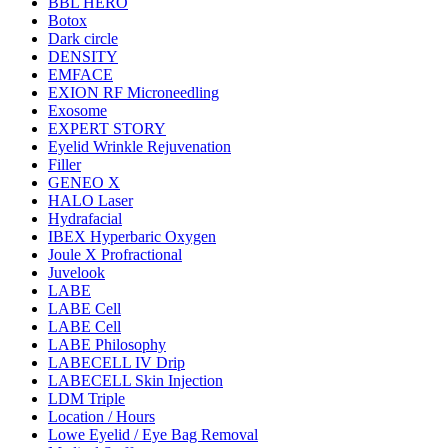
BBL HERO
Botox
Dark circle
DENSITY
EMFACE
EXION RF Microneedling
Exosome
EXPERT STORY
Eyelid Wrinkle Rejuvenation
Filler
GENEO X
HALO Laser
Hydrafacial
IBEX Hyperbaric Oxygen
Joule X Profractional
Juvelook
LABE
LABE Cell
LABE Cell
LABE Philosophy
LABECELL IV Drip
LABECELL Skin Injection
LDM Triple
Location / Hours
Lowe Eyelid / Eye Bag Removal