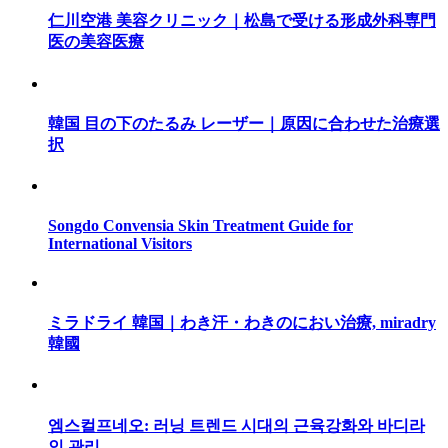
仁川空港 美容クリニック｜松島で受ける形成外科専門
医の美容医療
韓国 目の下のたるみ レーザー｜原因に合わせた治療選
択
Songdo Convensia Skin Treatment Guide for
International Visitors
ミラドライ 韓国｜わき汗・わきのにおい治療, miradry
韓國
엠스컬프네오: 러닝 트렌드 시대의 근육강화와 바디라
인 관리