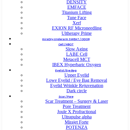
DENSITY
EMFACE
Titanium Lifting
Tune Face
Xerf
EXION RF Microneedling
Ultherapy Prime
miraDry-Underarm SWEAT / ODOR
Cell / HBOT
Slow Aging
LABE Cell
Metacell MCT
IBEX Hyperbaric Oxygen
Eyelid / Eye Bag
Upper Eyelid
Lowe Eyelid / Eye Bag Removal
Eyelid Wrinkle Rejuvenation
Dark circle
Scar / Pore
Scar Treatment – Surgery & Laser
Pore Treatment
Joule X Profractional
Ultrapulse alpha
Mirajet Forte
POTENZA