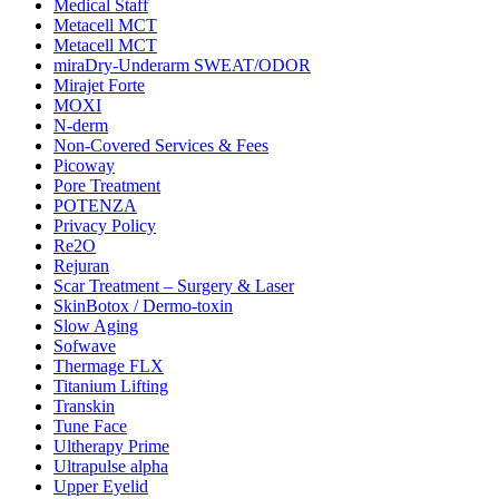
Medical Staff
Metacell MCT
Metacell MCT
miraDry-Underarm SWEAT/ODOR
Mirajet Forte
MOXI
N-derm
Non-Covered Services & Fees
Picoway
Pore Treatment
POTENZA
Privacy Policy
Re2O
Rejuran
Scar Treatment – Surgery & Laser
SkinBotox / Dermo-toxin
Slow Aging
Sofwave
Thermage FLX
Titanium Lifting
Transkin
Tune Face
Ultherapy Prime
Ultrapulse alpha
Upper Eyelid