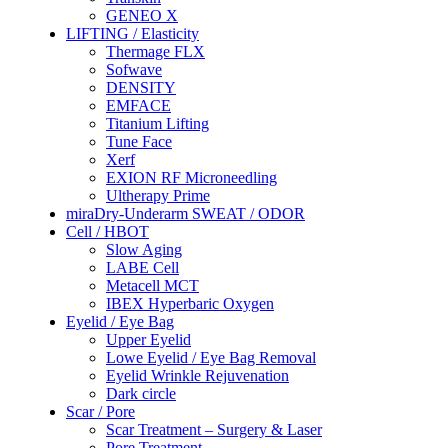
GENEO X
LIFTING / Elasticity
Thermage FLX
Sofwave
DENSITY
EMFACE
Titanium Lifting
Tune Face
Xerf
EXION RF Microneedling
Ultherapy Prime
miraDry-Underarm SWEAT / ODOR
Cell / HBOT
Slow Aging
LABE Cell
Metacell MCT
IBEX Hyperbaric Oxygen
Eyelid / Eye Bag
Upper Eyelid
Lowe Eyelid / Eye Bag Removal
Eyelid Wrinkle Rejuvenation
Dark circle
Scar / Pore
Scar Treatment – Surgery & Laser
Pore Treatment