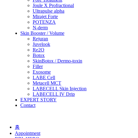
Joule X Profractional
Ultrapulse alpha
Mirajet Forte
POTENZA
N-derm
Skin Booster / Volume
Rejuran
Juvelook
Re2O
Botox
SkinBotox / Dermo-toxin
Filler
Exosome
LABE Cell
Metacell MCT
LABECELL Skin Injection
LABECELL IV Drip
EXPERT STORY
Contact
홈
Appointment